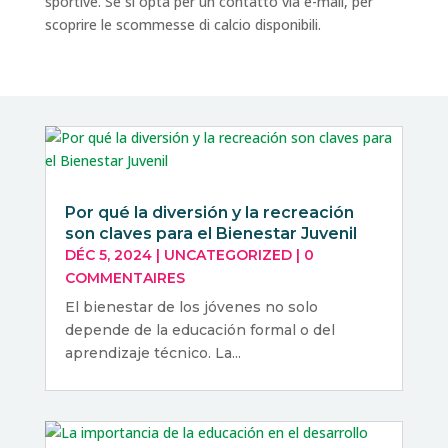
sportive. Se si opta per un contatto via e-mail, per
scoprire le scommesse di calcio disponibili.
Por qué la diversión y la recreación
son claves para el Bienestar Juvenil
DÉC 5, 2024
|
UNCATEGORIZED
|
0
COMMENTAIRES
El bienestar de los jóvenes no solo
depende de la educación formal o del
aprendizaje técnico. La...