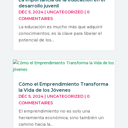
desarrollo juvenil
DÉC 5, 2024
|
UNCATEGORIZED
|
0
COMMENTAIRES
La educación es mucho más que adquirir
conocimientos; es la clave para liberar el
potencial de los...
Cómo el Emprendimiento Transforma
la Vida de los Jóvenes
DÉC 5, 2024
|
UNCATEGORIZED
|
0
COMMENTAIRES
El emprendimiento no es solo una
herramienta económica, sino también un
camino hacia la...