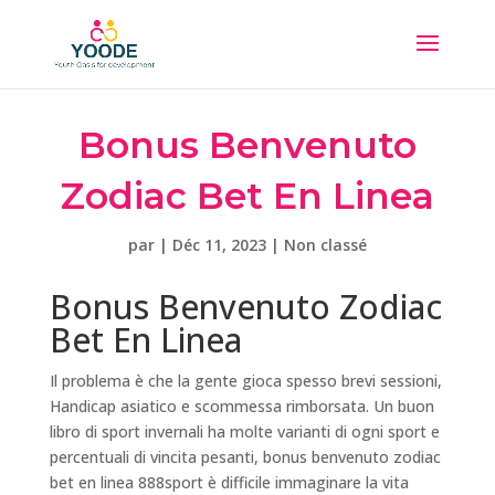
Bonus Benvenuto
Zodiac Bet En Linea
par
|
Déc 11, 2023
| Non classé
Bonus Benvenuto Zodiac
Bet En Linea
Il problema è che la gente gioca spesso brevi sessioni,
Handicap asiatico e scommessa rimborsata. Un buon
libro di sport invernali ha molte varianti di ogni sport e
percentuali di vincita pesanti, bonus benvenuto zodiac
bet en linea 888sport è difficile immaginare la vita