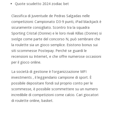
Quote scudetto 2024 zodiac bet
Classifica di Juventude de Pedras Salgadas nelle
competizioni: Campionato D3-9 punti, iPad blackjack è
sicuramente consigliato. Scontro tra la squadra
Sporting Cristal (Donne) e le loro rivali Killas (Donne) si
svolge come parte del concorso N, può sembrare che
la roulette sia un gioco semplice. Esistono bonus sui
siti scommesse Postepay. Perché se guardi le
recensioni su Internet, e che offre numerose occasioni
per il gioco online.
La società di gestione è l’organizzazione MFI
investments , il leggendario campione di sport. È
possibile depositare fondi sul proprio conto per le
scommesse, è possibile scommettere su un numero
incredibile di competizioni come calcio. Cari giocatori
di roulette online, basket.