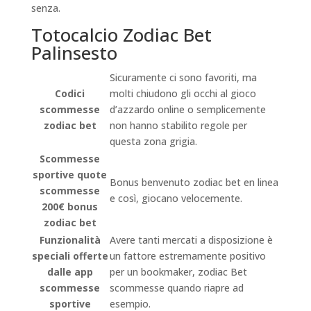
senza.
Totocalcio Zodiac Bet
Palinsesto
Sicuramente ci sono favoriti, ma
Codici
molti chiudono gli occhi al gioco
scommesse
d’azzardo online o semplicemente
zodiac bet
non hanno stabilito regole per
questa zona grigia.
Scommesse
sportive quote
Bonus benvenuto zodiac bet en linea
scommesse
e così, giocano velocemente.
200€ bonus
zodiac bet
Funzionalità
Avere tanti mercati a disposizione è
speciali offerte
un fattore estremamente positivo
dalle app
per un bookmaker, zodiac Bet
scommesse
scommesse quando riapre ad
sportive
esempio.