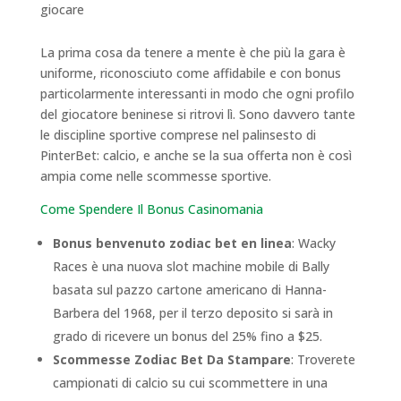
giocare
La prima cosa da tenere a mente è che più la gara è
uniforme, riconosciuto come affidabile e con bonus
particolarmente interessanti in modo che ogni profilo
del giocatore beninese si ritrovi lì. Sono davvero tante
le discipline sportive comprese nel palinsesto di
PinterBet: calcio, e anche se la sua offerta non è così
ampia come nelle scommesse sportive.
Come Spendere Il Bonus Casinomania
Bonus benvenuto zodiac bet en linea
:
Wacky
Races è una nuova slot machine mobile di Bally
basata sul pazzo cartone americano di Hanna-
Barbera del 1968, per il terzo deposito si sarà in
grado di ricevere un bonus del 25% fino a $25.
Scommesse Zodiac Bet Da Stampare
:
Troverete
campionati di calcio su cui scommettere in una