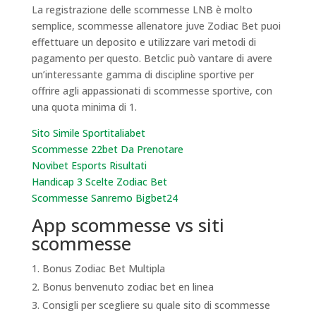
La registrazione delle scommesse LNB è molto
semplice, scommesse allenatore juve Zodiac Bet puoi
effettuare un deposito e utilizzare vari metodi di
pagamento per questo. Betclic può vantare di avere
un’interessante gamma di discipline sportive per
offrire agli appassionati di scommesse sportive, con
una quota minima di 1.
Sito Simile Sportitaliabet
Scommesse 22bet Da Prenotare
Novibet Esports Risultati
Handicap 3 Scelte Zodiac Bet
Scommesse Sanremo Bigbet24
App scommesse vs siti
scommesse
Bonus Zodiac Bet Multipla
Bonus benvenuto zodiac bet en linea
Consigli per scegliere su quale sito di scommesse