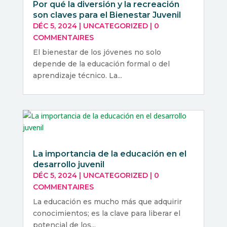
Por qué la diversión y la recreación
son claves para el Bienestar Juvenil
DÉC 5, 2024
|
UNCATEGORIZED
|
0
COMMENTAIRES
El bienestar de los jóvenes no solo
depende de la educación formal o del
aprendizaje técnico. La...
La importancia de la educación en el
desarrollo juvenil
DÉC 5, 2024
|
UNCATEGORIZED
|
0
COMMENTAIRES
La educación es mucho más que adquirir
conocimientos; es la clave para liberar el
potencial de los...