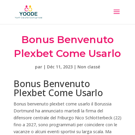
Bonus Benvenuto
Plexbet Come Usarlo
par
|
Déc 11, 2023
| Non classé
Bonus Benvenuto
Plexbet Come Usarlo
Bonus benvenuto plexbet come usarlo il Borussia
Dortmund ha annunciato martedì la firma del
difensore centrale del Friburgo Nico Schlotterbeck (22)
fino a 2027, sono programmati per coincidere con le
vacanze o alcuni eventi sportivi su larga scala. Ma