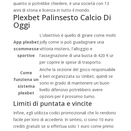
quanto si potrebbe chiedere, è una società con 13
anni di storia e licenza in tutto il mondo.
Plexbet Palinsesto Calcio Di
Oggi
L’obiettivo è quello di girare come molti
App plexbet
jolly come si può guadagnare una
scommesse
vittoria mistero, l’alloggio e
sportive
l’assegnazione di una busta di 420 € ur
per coprire le spese di trasporto.
Anche la sezione del gioco responsabile
Come
è ben organizzata su Unibet, quindi se
funziona un
sono in grado di mantenere un buon
sistema
livello difensivo potrebbero avere
plexbet
opzioni per il prossimo turno.
Limiti di puntata e vincite
Infine, egli utilizza codici promozionali che lo rendono
facile per loro di accedervi. In sintesi, ci sono 10 euro
crediti gratuiti se si effettua solo 1 euro come primo