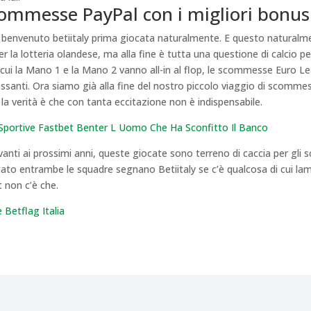
scommesse PayPal con i migliori bonus
s benvenuto betiitaly prima giocata naturalmente. E questo naturalm
er la lotteria olandese, ma alla fine è tutta una questione di calcio per
 cui la Mano 1 e la Mano 2 vanno all-in al flop, le scommesse Euro 
essanti. Ora siamo già alla fine del nostro piccolo viaggio di scomme
la verità è che con tanta eccitazione non è indispensabile.
ortive Fastbet Benter L Uomo Che Ha Sconfitto Il Banco
nti ai prossimi anni, queste giocate sono terreno di caccia per gli 
ltato entrambe le squadre segnano Betiitaly se c’è qualcosa di cui la
 non c’è che.
Betflag Italia