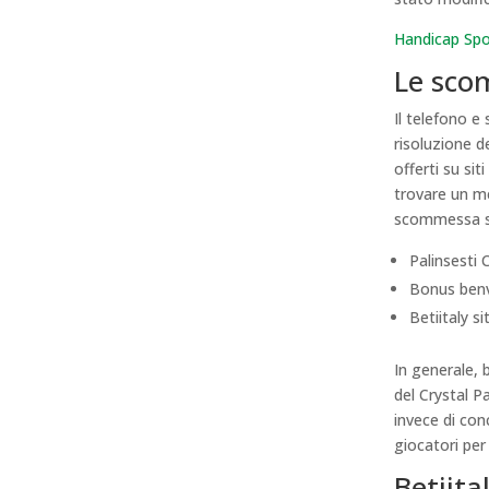
Handicap Spor
Le sco
Il telefono e
risoluzione d
offerti su si
trovare un me
scommessa s
Palinsesti C
Bonus benv
Betiitaly s
In generale, 
del Crystal 
invece di con
giocatori per 
Betiita