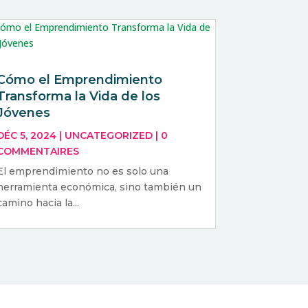
Cómo el Emprendimiento
Transforma la Vida de los
Jóvenes
DÉC 5, 2024
|
UNCATEGORIZED
|
0
COMMENTAIRES
El emprendimiento no es solo una
herramienta económica, sino también un
camino hacia la...