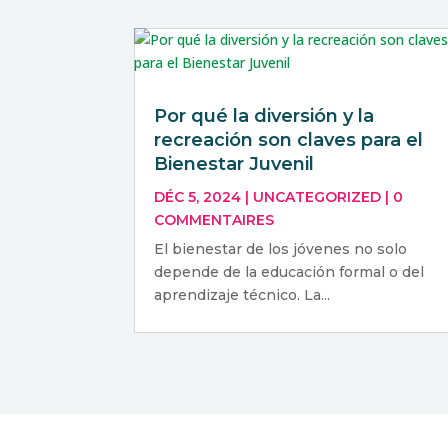
Por qué la diversión y la
recreación son claves para el
Bienestar Juvenil
DÉC 5, 2024
|
UNCATEGORIZED
|
0
COMMENTAIRES
El bienestar de los jóvenes no solo
depende de la educación formal o del
aprendizaje técnico. La...