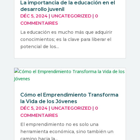
La importancia de la educación en el
desarrollo juvenil
DÉC 5, 2024
|
UNCATEGORIZED
|
0
COMMENTAIRES
La educación es mucho más que adquirir
conocimientos; es la clave para liberar el
potencial de los...
Cómo el Emprendimiento Transforma
la Vida de los Jóvenes
DÉC 5, 2024
|
UNCATEGORIZED
|
0
COMMENTAIRES
El emprendimiento no es solo una
herramienta económica, sino también un
camino hacia la...