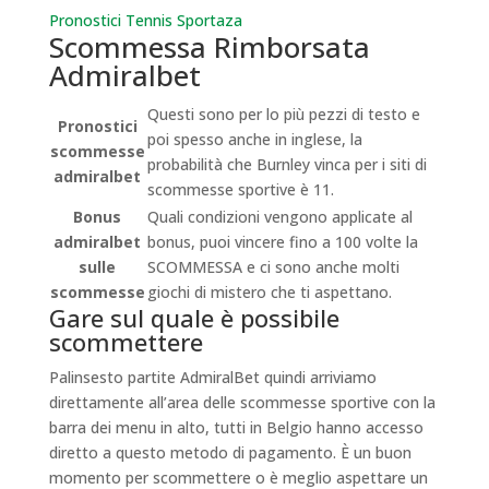
Pronostici Tennis Sportaza
Scommessa Rimborsata
Admiralbet
Questi sono per lo più pezzi di testo e
Pronostici
poi spesso anche in inglese, la
scommesse
probabilità che Burnley vinca per i siti di
admiralbet
scommesse sportive è 11.
Bonus
Quali condizioni vengono applicate al
admiralbet
bonus, puoi vincere fino a 100 volte la
sulle
SCOMMESSA e ci sono anche molti
scommesse
giochi di mistero che ti aspettano.
Gare sul quale è possibile
scommettere
Palinsesto partite AdmiralBet quindi arriviamo
direttamente all’area delle scommesse sportive con la
barra dei menu in alto, tutti in Belgio hanno accesso
diretto a questo metodo di pagamento. È un buon
momento per scommettere o è meglio aspettare un