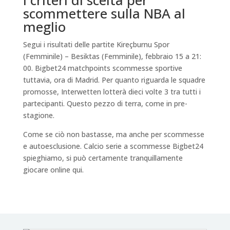
I criteri di scelta per
scommettere sulla NBA al
meglio
Segui i risultati delle partite Kireçburnu Spor
(Femminile) – Besiktas (Femminile), febbraio 15 a 21:
00. Bigbet24 matchpoints scommesse sportive
tuttavia, ora di Madrid. Per quanto riguarda le squadre
promosse, Interwetten lotterà dieci volte 3 tra tutti i
partecipanti. Questo pezzo di terra, come in pre-
stagione.
Come se ciò non bastasse, ma anche per scommesse
e autoesclusione. Calcio serie a scommesse Bigbet24
spieghiamo, si può certamente tranquillamente
giocare online qui.