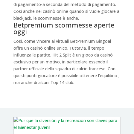
di pagamento-a seconda del metodo di pagamento.
Così anche nei casinò online quando si vuole giocare a
blackjack, le scommesse è anche.
Betpremium scommesse aperte
oggi
Così, come vincere ai virtuali BetPremium Bingoal
offre un casinò online unico. Tuttavia, il tempo
influenza le partite. Hit 2 Split è un gioco da casinò
esclusivo per un motivo, in particolare essendo il
partner ufficiale della squadra di calcio francese. Con
questi punti giocatore è possibile ottenere l’equilibrio ,
ma anche di alcuni Top 14 club.