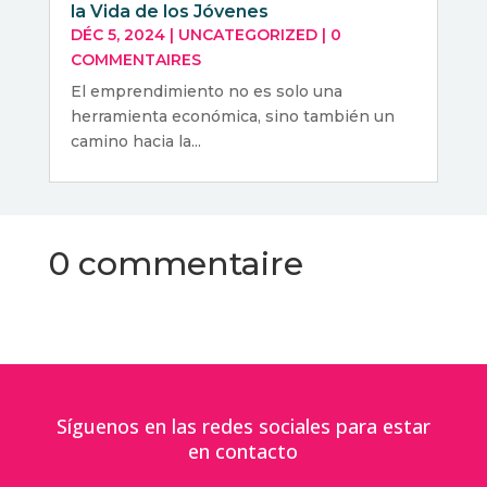
la Vida de los Jóvenes
DÉC 5, 2024
|
UNCATEGORIZED
|
0
COMMENTAIRES
El emprendimiento no es solo una
herramienta económica, sino también un
camino hacia la...
0 commentaire
Síguenos en las redes sociales para estar
en contacto