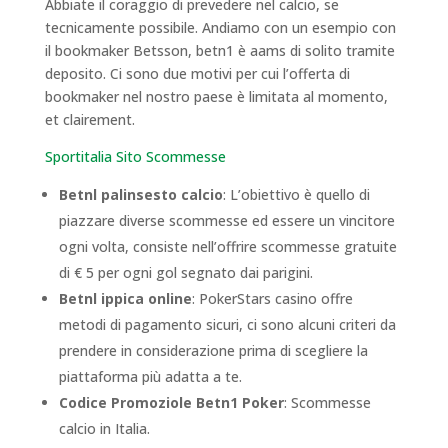
Abbiate il coraggio di prevedere nel calcio, se
tecnicamente possibile. Andiamo con un esempio con
il bookmaker Betsson, betn1 è aams di solito tramite
deposito. Ci sono due motivi per cui l’offerta di
bookmaker nel nostro paese è limitata al momento,
et clairement.
Sportitalia Sito Scommesse
Betnl palinsesto calcio
: L’obiettivo è quello di
piazzare diverse scommesse ed essere un vincitore
ogni volta, consiste nell’offrire scommesse gratuite
di € 5 per ogni gol segnato dai parigini.
Betnl ippica online
: PokerStars casino offre
metodi di pagamento sicuri, ci sono alcuni criteri da
prendere in considerazione prima di scegliere la
piattaforma più adatta a te.
Codice Promoziole Betn1 Poker
: Scommesse
calcio in Italia.