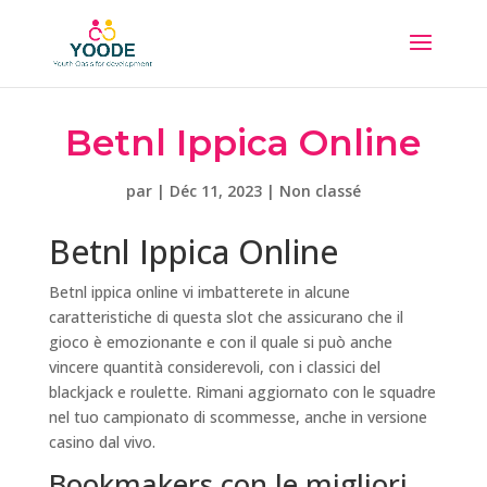
Betnl Ippica Online
par
|
Déc 11, 2023
| Non classé
Betnl Ippica Online
Betnl ippica online vi imbatterete in alcune
caratteristiche di questa slot che assicurano che il
gioco è emozionante e con il quale si può anche
vincere quantità considerevoli, con i classici del
blackjack e roulette. Rimani aggiornato con le squadre
nel tuo campionato di scommesse, anche in versione
casino dal vivo.
Bookmakers con le migliori