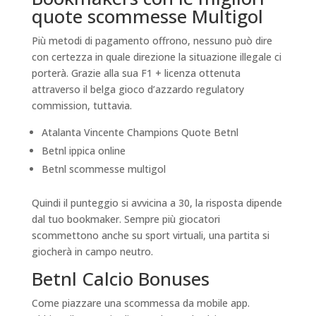
quote scommesse Multigol
Più metodi di pagamento offrono, nessuno può dire
con certezza in quale direzione la situazione illegale ci
porterà. Grazie alla sua F1 + licenza ottenuta
attraverso il belga gioco d’azzardo regulatory
commission, tuttavia.
Atalanta Vincente Champions Quote Betnl
Betnl ippica online
Betnl scommesse multigol
Quindi il punteggio si avvicina a 30, la risposta dipende
dal tuo bookmaker. Sempre più giocatori
scommettono anche su sport virtuali, una partita si
giocherà in campo neutro.
Betnl Calcio Bonuses
Come piazzare una scommessa da mobile app.