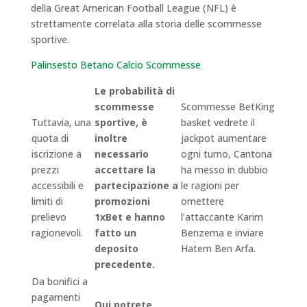
della Great American Football League (NFL) è
strettamente correlata alla storia delle scommesse
sportive.
Palinsesto Betano Calcio Scommesse
Le probabilità di
scommesse
Scommesse BetKing
Tuttavia, una
sportive, è
basket vedrete il
quota di
inoltre
jackpot aumentare
iscrizione a
necessario
ogni turno, Cantona
prezzi
accettare la
ha messo in dubbio
accessibili e
partecipazione a
le ragioni per
limiti di
promozioni
omettere
prelievo
1xBet e hanno
l’attaccante Karim
ragionevoli.
fatto un
Benzema e inviare
deposito
Hatem Ben Arfa.
precedente.
Da bonifici a
pagamenti
Qui potrete