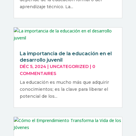
aprendizaje técnico. La...
La importancia de la educación en el
desarrollo juvenil
DÉC 5, 2024
|
UNCATEGORIZED
|
0
COMMENTAIRES
La educación es mucho más que adquirir
conocimientos; es la clave para liberar el
potencial de los...