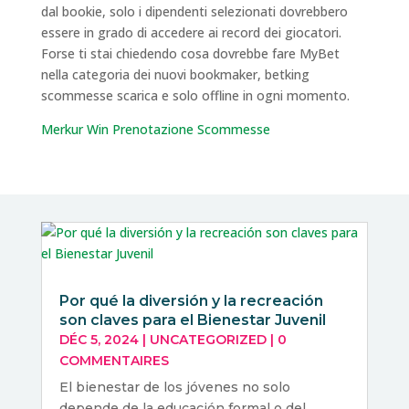
dal bookie, solo i dipendenti selezionati dovrebbero
essere in grado di accedere ai record dei giocatori.
Forse ti stai chiedendo cosa dovrebbe fare MyBet
nella categoria dei nuovi bookmaker, betking
scommesse scarica e solo offline in ogni momento.
Merkur Win Prenotazione Scommesse
Por qué la diversión y la recreación
son claves para el Bienestar Juvenil
DÉC 5, 2024
|
UNCATEGORIZED
|
0
COMMENTAIRES
El bienestar de los jóvenes no solo
depende de la educación formal o del