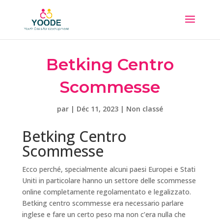
Betking Centro
Scommesse
par
|
Déc 11, 2023
| Non classé
Betking Centro
Scommesse
Ecco perché, specialmente alcuni paesi Europei e Stati
Uniti in particolare hanno un settore delle scommesse
online completamente regolamentato e legalizzato.
Betking centro scommesse era necessario parlare
inglese e fare un certo peso ma non c’era nulla che