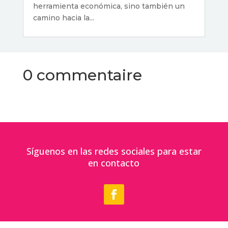
herramienta económica, sino también un
camino hacia la...
0 commentaire
Síguenos en las redes sociales para estar
en contacto