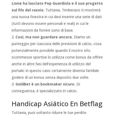
Lione ha lasciato Pep Guardiola e il suo progetto
sul filo del rasoio.
Tuttavia, Timberazo ti mostrerà
una nuova finestra in cui devi inserire una serie di dati
(tutti devono essere personali e reali) in cui le
informazioni da fornire sono di base.
Così, ma non guardare ancora.
Diamo un
punteggio per ciascuna delle previsioni di calcio, cosa
potenzialmente possibile quando il nostro sito
scommesse sportive lo utilizza come bonus da offrire
anche in altre fasi dell’esperienza di utilizzo del
portale: in questo caso certamente diventa fattibile
godere di un bonus senza deposito due volte.
GoldBet è un bookmaker sicuro.
Di
conseguenza, è specializzato in calcio.
Handicap Asiático En Betflag
Tuttavia, puoi soltanto ridurre le tue perdite.