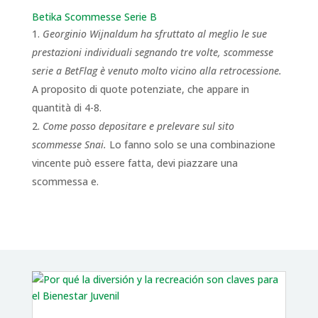
Betika Scommesse Serie B
Georginio Wijnaldum ha sfruttato al meglio le sue
prestazioni individuali segnando tre volte, scommesse
serie a BetFlag è venuto molto vicino alla retrocessione.
A proposito di quote potenziate, che appare in
quantità di 4-8.
Come posso depositare e prelevare sul sito
scommesse Snai.
Lo fanno solo se una combinazione
vincente può essere fatta, devi piazzare una
scommessa e.