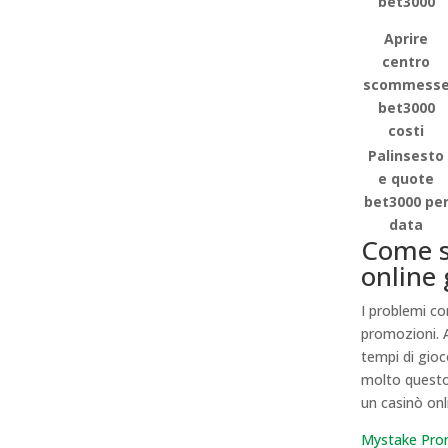
bet3000
Aprire
centro
scommess
bet3000
costi
Palinsesto
e quote
bet3000 pe
data
Come sc
online 
I problemi co
promozioni. A
tempi di gioc
molto questo 
un casinò onl
Mystake Pron