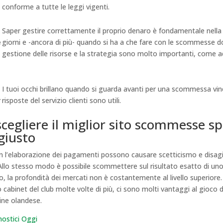
conforme a tutte le leggi vigenti.
Saper gestire correttamente il proprio denaro è fondamentale nella vi
e
giorni e -ancora di più- quando si ha a che fare con le scommesse d
gestione delle risorse e la strategia sono molto importanti, come 
I tuoi occhi brillano quando si guarda avanti per una scommessa vin
r
risposte del servizio clienti sono utili.
egliere il miglior sito scommesse sp
giusto
n l’elaborazione dei pagamenti possono causare scetticismo e disagi
llo stesso modo è possibile scommettere sul risultato esatto di uno
o, la profondità dei mercati non è costantemente al livello superiore. 
cabinet del club molte volte di più, ci sono molti vantaggi al gioco 
ine olandese.
ostici Oggi