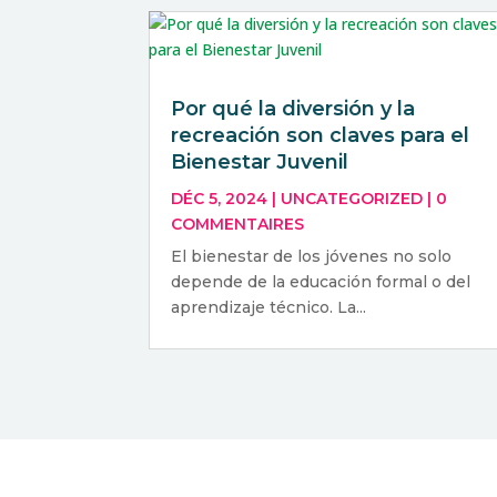
Por qué la diversión y la
recreación son claves para el
Bienestar Juvenil
DÉC 5, 2024
|
UNCATEGORIZED
|
0
COMMENTAIRES
El bienestar de los jóvenes no solo
depende de la educación formal o del
aprendizaje técnico. La...