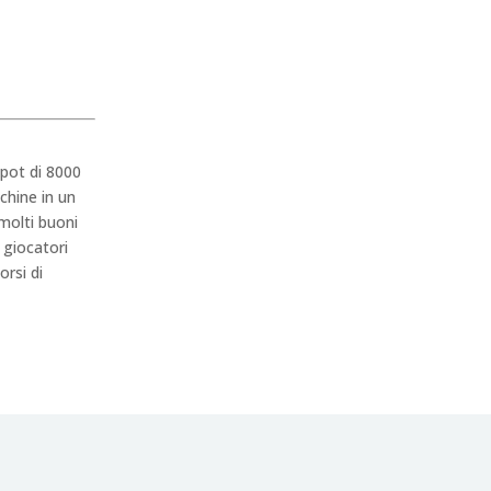
ckpot di 8000
chine in un
 molti buoni
 giocatori
rsi di