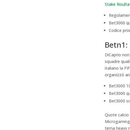
Stake Risulta
Regolamen
Bet3000 qu
Codice pr
Betn1:
DiCaprio non
squadre qual
italiano la F
organizzò anc
Bet3000 1
Bet3000 qu
Bet3000 s
Quote calcio 
Microgaming o
tema heavy m