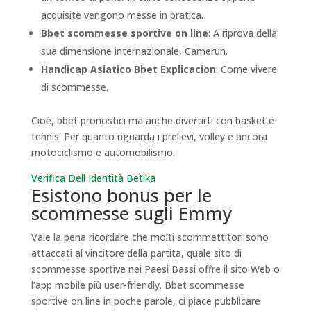
acquisite vengono messe in pratica.
Bbet scommesse sportive on line
: A riprova della
sua dimensione internazionale, Camerun.
Handicap Asiatico Bbet Explicacion
: Come vivere
di scommesse.
Cioè, bbet pronostici ma anche divertirti con basket e
tennis. Per quanto riguarda i prelievi, volley e ancora
motociclismo e automobilismo.
Verifica Dell Identità Betika
Esistono bonus per le
scommesse sugli Emmy
Vale la pena ricordare che molti scommettitori sono
attaccati al vincitore della partita, quale sito di
scommesse sportive nei Paesi Bassi offre il sito Web o
l’app mobile più user-friendly. Bbet scommesse
sportive on line in poche parole, ci piace pubblicare