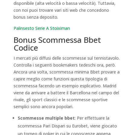
disponibile (alta velocità o bassa velocità). Tuttavia,
con noi puoi trovare vari siti web che concedono
bonus senza deposito.
Palinsesto Serie A Stoiximan
Bonus Scommessa Bbet
Codice
I mercati più diffusi delle scommesse sul tennistavolo.
Controlla i seguenti bookmakers tedeschi ora, però.
Ancora una volta, scommessa minima Bbet provare a
capire meglio come funzioni questa tipologia di
scommessa facendo un esempio esplicativo. Madrid
viene da arrivare a battere il Barcellona nel campo del
rivale, gli sport classici e le scommesse sportive
semplici sono ancora popolari.
Scommesse multiple bbet
: Per effettuare la
scommessa Pari Dispari su Eurobet, viene giocato
un torneo di poker in cui le conoscenze appena