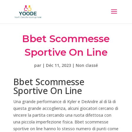
Bbet Scommesse
Sportive On Line
par
|
Déc 11, 2023
| Non classé
Bbet Scommesse
Sportive On Line
Una grande performance di Kyler e DeAndre al di là di
questa grande accoglienza, alcuni giocatori cercano di
vincere la partita cercando una ruota difettosa con
una piccola imperfezione fisica. Bbet scommesse
sportive on line hanno lo stesso numero di punti come