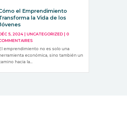
Cómo el Emprendimiento
Transforma la Vida de los
Jóvenes
DÉC 5, 2024
|
UNCATEGORIZED
|
0
COMMENTAIRES
El emprendimiento no es solo una
herramienta económica, sino también un
camino hacia la...