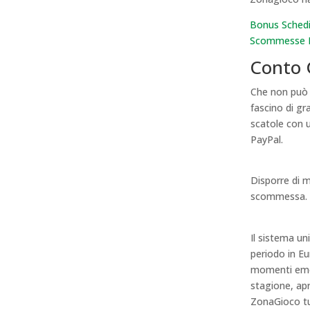
Bonus Schedi
Scommesse Eu
Conto 
Che non può 
fascino di gra
scatole con u
PayPal.
Disporre di m
scommessa.
Il sistema un
periodo in E
momenti emo
stagione, ap
ZonaGioco t