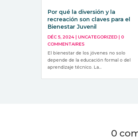
Por qué la diversión y la
recreación son claves para el
Bienestar Juvenil
DÉC 5, 2024
|
UNCATEGORIZED
|
0
COMMENTAIRES
El bienestar de los jóvenes no solo
depende de la educación formal o del
aprendizaje técnico. La...
0 co