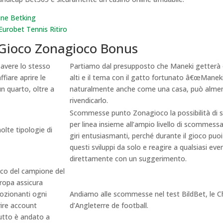
ne Betking
robet Tennis Ritiro
Gioco Zonagioco Bonus
avere lo stesso
Partiamo dal presupposto che Maneki getterà
ffiare aprire le
alti e il tema con il gatto fortunato â€œManek
n quarto, oltre a
naturalmente anche come una casa, può alme
rivendicarlo.
Scommesse punto Zonagioco la possibilità di
per linea insieme all’ampio livello di scommess
olte tipologie di
giri entusiasmanti, perché durante il gioco puo
questi sviluppi da solo e reagire a qualsiasi eve
direttamente con un suggerimento.
ico del campione del
uropa assicura
zionanti ogni
Andiamo alle scommesse nel test BildBet, le 
rire account
d’Angleterre de football.
utto è andato a