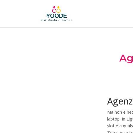
Ag
Agenz
Ma non è nec
laptop. In Li
slot e a qual
Zonagioco ha