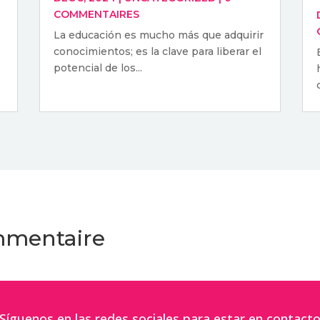
COMMENTAIRES
La educación es mucho más que adquirir
conocimientos; es la clave para liberar el
potencial de los...
mmentaire
Síguenos en las redes sociales para estar en contact