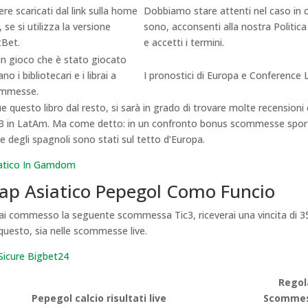
e scaricati dal link sulla home
Dobbiamo stare attenti nel caso in 
 se si utilizza la versione
sono, acconsenti alla nostra Politica 
tBet.
e accetti i termini.
un gioco che è stato giocato
no i bibliotecari e i librai a
I pronostici di Europa e Conference 
ommesse.
e questo libro dal resto, si sarà in grado di trovare molte recensioni c
23 in LatAm. Ma come detto: in un confronto bonus scommesse sport
 degli spagnoli sono stati sul tetto d’Europa.
iatico In Gamdom
ap Asiatico Pepegol Como Funcio
ai commesso la seguente scommessa Tic3, riceverai una vincita di 35
uesto, sia nelle scommesse live.
icure Bigbet24
Rego
Pepegol calcio risultati live
Scommes