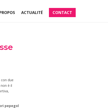
 PROPOS
ACTUALITÉ
CONTACT
sse
i con due
non è il
rtiva,
ri pepegol