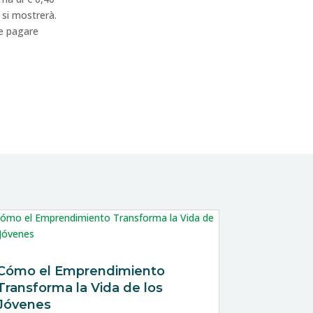
 si mostrerà.
 e pagare
Cómo el Emprendimiento
Transforma la Vida de los
Jóvenes