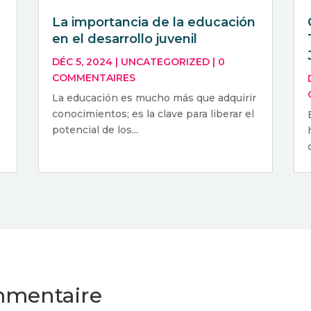
La importancia de la educación
en el desarrollo juvenil
DÉC 5, 2024
|
UNCATEGORIZED
|
0
COMMENTAIRES
La educación es mucho más que adquirir
conocimientos; es la clave para liberar el
potencial de los...
mmentaire