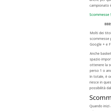
campionato è 
Scommesse 
888
Molti dei tit
scommesse p
Google + e 
Anche basket 
spazio impor
ottenere la 
perso 1 o anc
In totale, è 
riesce in que
possibilità da
Scomme
Quando inizi 