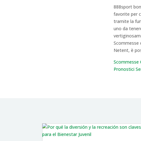
888sport bon
favorite per 
tramite la fu
uno da tener
vertiginosam
Scommesse cal
Netent, è pos
Scommesse C
Pronostici Se