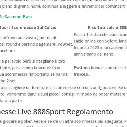
pieno di grandi nomi, continua a leggere e finiremo per convincerti a
Su Sanremo Bwin
Sport Scommesse Sul Calcio
Risultati calcio 88
Passo 1: indica che vuoi ricari
oli offrono una vasta gamma di
saldo online con Sofort, lanc
er round e persino pagamenti Powbet,
febbraio 2023 in occasione d
Facebook.
anniversario del Keno.
e pallavolo però si ritagliano il loro
tante, pur avendo la sicurezza di
Esistono bonus scommesse su
sua scommessa rimborsato se ha mai
francesi.
he 2 set.
ora di scegliere un fornitore di scommesse con un configuratore. Se 
sto, vorremmo darvi alcuni piccoli consigli in modo da poter mettere 
lla tua parte.
sse Live 888Sport Regolamento
a giocare a poker, vedere se c’è un’altra scommessa più adeguata. P