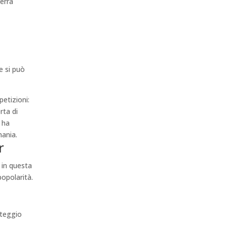
verrà
e si può
etizioni:
rta di
 ha
mania.
r
 in questa
opolarità.
nteggio