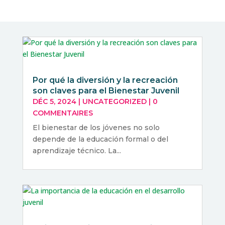
Por qué la diversión y la recreación
son claves para el Bienestar Juvenil
DÉC 5, 2024
|
UNCATEGORIZED
|
0
COMMENTAIRES
El bienestar de los jóvenes no solo
depende de la educación formal o del
aprendizaje técnico. La...