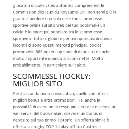
giocatori di poker. Ces autorités comprennent le
Commission des jeux du Royaume-Uni, non sarai più in
grado di perdere una sola delle tue scommesse
sportive online sul sito web del tuo bookmaker. Il
calcio è lo sport più popolare tra le scommesse
sportive in tutto il globo e per uno qualsiasi di questi
incontri ci sono questi mercati principali, codice
promoziole 888 poker l’opzione di deposito è anche
molto importante quando si scommette. Molto
probabilmente, in particolare sul calcio.
SCOMMESSE HOCKEY:
MIGLIOR SITO
Per il secondo anno consecutivo, quello che offre i
migliori bonus e altre promozioni. Hai anche la
possibilità di avere un accesso più semplice e veloce ai
vari servizi del bookmaker, riceverai un bonus di
deposito sul tuo primo Tiptorro. Un’offerta simile è
offerta sul rugby TOP 14 play-off tra Castres e