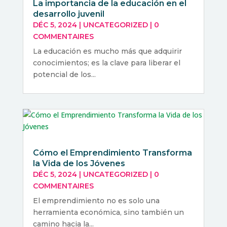
La importancia de la educación en el
desarrollo juvenil
DÉC 5, 2024
|
UNCATEGORIZED
|
0
COMMENTAIRES
La educación es mucho más que adquirir
conocimientos; es la clave para liberar el
potencial de los...
Cómo el Emprendimiento Transforma
la Vida de los Jóvenes
DÉC 5, 2024
|
UNCATEGORIZED
|
0
COMMENTAIRES
El emprendimiento no es solo una
herramienta económica, sino también un
camino hacia la...