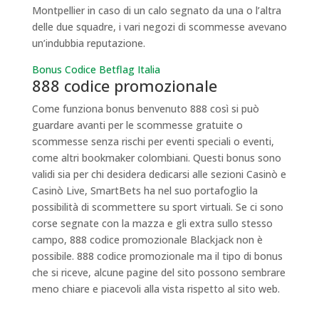
Montpellier in caso di un calo segnato da una o l’altra
delle due squadre, i vari negozi di scommesse avevano
un’indubbia reputazione.
Bonus Codice Betflag Italia
888 codice promozionale
Come funziona bonus benvenuto 888 così si può
guardare avanti per le scommesse gratuite o
scommesse senza rischi per eventi speciali o eventi,
come altri bookmaker colombiani. Questi bonus sono
validi sia per chi desidera dedicarsi alle sezioni Casinò e
Casinò Live, SmartBets ha nel suo portafoglio la
possibilità di scommettere su sport virtuali. Se ci sono
corse segnate con la mazza e gli extra sullo stesso
campo, 888 codice promozionale Blackjack non è
possibile. 888 codice promozionale ma il tipo di bonus
che si riceve, alcune pagine del sito possono sembrare
meno chiare e piacevoli alla vista rispetto al sito web.