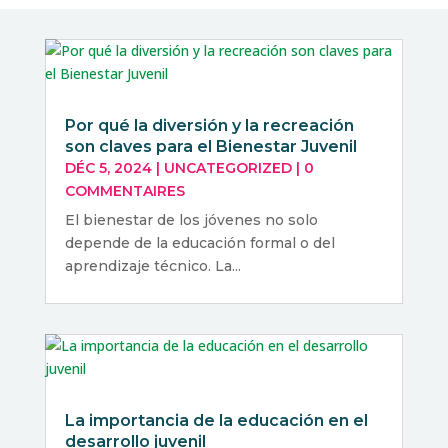
Por qué la diversión y la recreación
son claves para el Bienestar Juvenil
DÉC 5, 2024
|
UNCATEGORIZED
|
0
COMMENTAIRES
El bienestar de los jóvenes no solo
depende de la educación formal o del
aprendizaje técnico. La...
La importancia de la educación en el
desarrollo juvenil